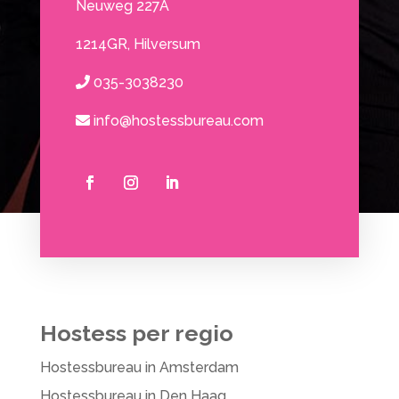
Neuweg 227A
1214GR, Hilversum
035-3038230
info@hostessbureau.com
Hostess per regio
Hostessbureau in Amsterdam
Hostessbureau in Den Haag